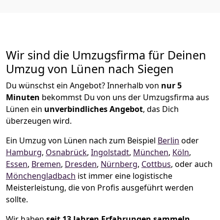
Wir sind die Umzugsfirma für Deinen
Umzug von Lünen nach Siegen
Du wünschst ein Angebot? Innerhalb von
nur 5
Minuten
bekommst Du von uns der Umzugsfirma aus
Lünen ein
unverbindliches Angebot
, das Dich
überzeugen wird.
Ein Umzug von Lünen nach zum Beispiel
Berlin
oder
Hamburg
,
Osnabrück
,
Ingolstadt
,
München
,
Köln
,
Essen
,
Bremen
,
Dresden
,
Nürnberg
,
Cottbus
, oder auch
Mönchen­gladbach
ist immer eine logistische
Meisterleistung, die von Profis ausgeführt werden
sollte.
Wir haben
seit
13 Jahren Erfahrungen sammeln