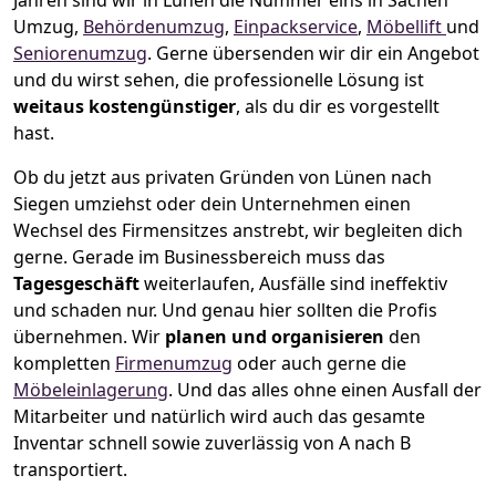
Jahren sind wir in Lünen die Nummer eins in Sachen
Umzug,
Behördenumzug
,
Einpackservice
,
Möbellift
und
Seniorenumzug
.
Gerne übersenden wir dir ein Angebot
und du wirst sehen, die professionelle Lösung ist
weitaus kostengünstiger
, als du dir es vorgestellt
hast.
Ob du jetzt aus privaten Gründen von Lünen nach
Siegen umziehst oder dein Unternehmen einen
Wechsel des Firmensitzes anstrebt, wir begleiten dich
gerne. Gerade im Businessbereich muss das
Tagesgeschäft
weiterlaufen, Ausfälle sind ineffektiv
und schaden nur. Und genau hier sollten die Profis
übernehmen.
Wir
planen und organisieren
den
kompletten
Firmenumzug
oder auch gerne die
Möbeleinlagerung
. Und das alles ohne einen Ausfall der
Mitarbeiter und natürlich wird auch das gesamte
Inventar schnell sowie zuverlässig von A nach B
transportiert.