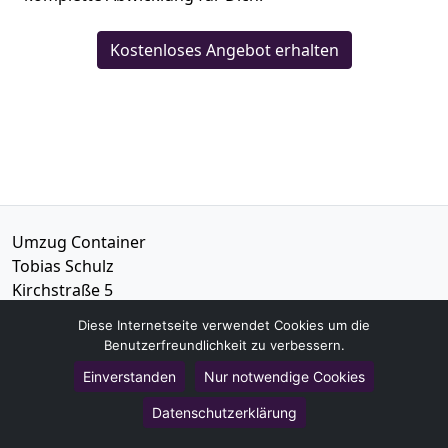
Kostenloses Angebot erhalten
Umzug Container
Tobias Schulz
Kirchstraße 5
44532
Lünen
Diese Internetseite verwendet Cookies um die
Benutzerfreundlichkeit zu verbessern.
Tel.:
01579-2639408
Einverstanden
Nur notwendige Cookies
E-Mail:
info@umzug-container.de
Datenschutzerklärung
Öffnungszeiten:
Mo - Sa: 09:00 - 15:00 Uhr