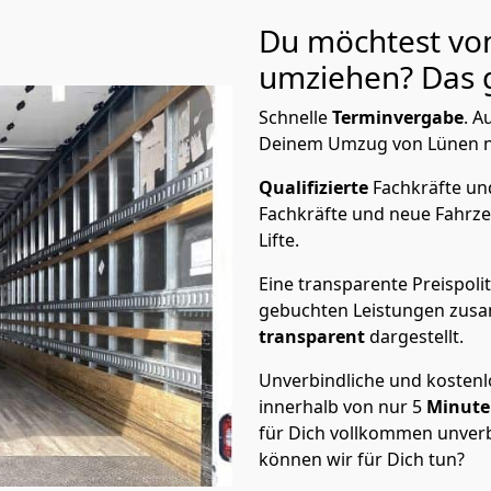
Du möchtest vo
umziehen? Das g
Schnelle
Terminvergabe
.
Au
Deinem Umzug von Lünen na
Qualifizierte
Fachkräfte u
Fachkräfte und neue Fahrze
Lifte.
Eine transparente Preispolit
gebuchten Leistungen zusam
transparent
dargestellt.
Unverbindliche und kosten
innerhalb von nur
5
Minut
für Dich vollkommen unverb
können wir für Dich tun?