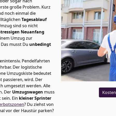
 oder sogar nach
erste große Problem.
Kurz
d noch einmal die
lltäglichen
Tagesablauf
Umzug sind so nicht
stressigen Neuanfang
 einem Umzug zur
. Das musst Du
unbedingt
tenintensiv. Pendelfahrten
ührbar.
Der logistische
sene Umzugskiste bedeutet
ht passieren, wird.
Der
ch umgesetzt werden. Alle
n. Der
Umzugswagen
muss
Kosten
sein. Ein
kleiner Sprinter
erbotszonen
? Du ziehst von
al vor der Haustür parken?