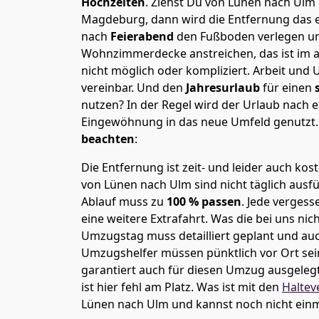
Hochzeiten
. Ziehst Du von Lünen nach Ulm
Magdeburg, dann wird die Entfernung das 
nach
Feierabend
den Fußboden verlegen un
Wohnzimmerdecke anstreichen, das ist im a
nicht möglich oder kompliziert.
Arbeit und 
vereinbar. Und den
Jahresurlaub
für einen
nutzen? In der Regel wird der Urlaub nach
Eingewöhnung in das neue Umfeld genutzt
beachten
:
Die Entfernung ist zeit- und leider auch kos
von Lünen nach Ulm sind nicht täglich ausf
Ablauf muss zu
100 % passen
. Jede verges
eine weitere Extrafahrt. Was die bei uns nic
Umzugstag muss detailliert geplant und au
Umzugshelfer müssen pünktlich vor Ort sei
garantiert auch für diesen Umzug ausgelegt 
ist hier fehl am Platz. Was ist mit den
Haltev
Lünen nach Ulm und kannst noch nicht einm